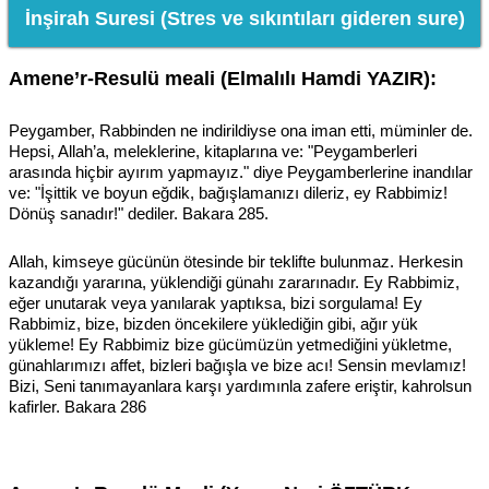
İnşirah Suresi (Stres ve sıkıntıları gideren sure)
Amene’r-Resulü meali (Elmalılı Hamdi YAZIR):
Peygamber, Rabbinden ne indirildiyse ona iman etti, müminler de.
Hepsi, Allah’a, meleklerine, kitaplarına ve: "Peygamberleri
arasında hiçbir ayırım yapmayız." diye Peygamberlerine inandılar
ve: "İşittik ve boyun eğdik, bağışlamanızı dileriz, ey Rabbimiz!
Dönüş sanadır!" dediler. Bakara 285.
Allah, kimseye gücünün ötesinde bir teklifte bulunmaz. Herkesin
kazandığı yararına, yüklendiği günahı zararınadır. Ey Rabbimiz,
eğer unutarak veya yanılarak yaptıksa, bizi sorgulama! Ey
Rabbimiz, bize, bizden öncekilere yüklediğin gibi, ağır yük
yükleme! Ey Rabbimiz bize gücümüzün yetmediğini yükletme,
günahlarımızı affet, bizleri bağışla ve bize acı! Sensin mevlamız!
Bizi, Seni tanımayanlara karşı yardımınla zafere eriştir, kahrolsun
kafirler. Bakara 286