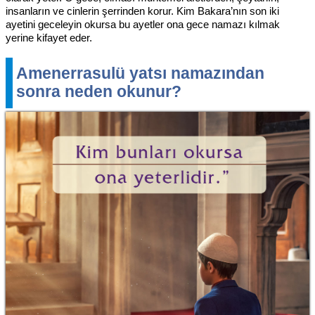
insanların ve cinlerin şerrinden korur. Kim Bakara’nın son iki
ayetini geceleyin okursa bu ayetler ona gece namazı kılmak
yerine kifayet eder.
Amenerrasulü yatsı namazından
sonra neden okunur?