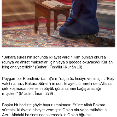
“Bakara sûresinin sonunda iki ayet vardır. Kim bunları okursa
(dünya ve âhiret maksatları için veya o gecede okuyacağı Kur’ân
için) ona yeterlidir.” (Buharî, Fedâilu'l-Kur'ân 10)
Peygamber Efendimiz (asm)'e mi'raçta üç hediye verilmiştir: "Beş
vakit namaz, Bakara Sûresi'nin son iki ayeti, ümmetinden Allah'a
şirk koşmadan ölenlerin büyük günahlarının bağışlanacağı
müjdesi." (Müslim, Îman, 279)
Başka bir hadiste şöyle buyurulmaktadır: “Yüce Allah Bakara
sûresini iki âyetle nihayet vermiştir. Onları okuyana mükâfatını
Arş-ı Âlâdaki hazinesinden verecektir. Onları öğrenin,