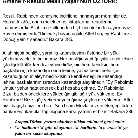
Amene’r-Resulü Meali (Yaşar Nuri ÖZTÜRK:
Resul, Rabbinden kendisine indirilene inanmıştır; müminler de.
Hepsi; Allah’a, onun meleklerine, kitaplarına, resullerine
inanmışlardır. Allah’ın resullerinden hiçbirini ötekinden ayırmayız.
Şöyle demişlerdi: "Dinledik, boyun eğdik. Affet bizi, ey Rabbimiz.
Dönüş yalnız sanadır." Bakara 285.
Allah hiçbir benliğe, yaratılış kapasitesinin üstünde bir yük
yüklemez/teklifte bulunmaz. Her benliğin yaptığı iyilik kendi lehine,
işlediği kötülük kendi aleyhinedir/kişinin hem kendisini hem
başkaları için kazandığı onun lehine, yalnız kendi nefsi için
kazandığı onun aleyhinedir/kişinin kendi emeği ile kazandığı
lehine, başkalarının sırtından kazandığı aleyhinedir. "Ey Rabbimiz!
Unutur yahut hata edersek bizi hesaba çekme. Ey Rabbimiz!
Bize, bizden öncekilere yüklediğin gibi ağır yük yükleme. Ey
Rabbimiz! Bize, güç yetiremeyeceğimiz şeyleri de yükleme. Affet
bizi, bağışla bizi, acı bize. Sen bizim Mevlâ’mızsın.Gerçeği örten
nankörler/inkârcılar topluluğuna karşı yardım et bize!" Bakara 286.
Arapça-Türkçe yazımı okurken dikkat edilmesi gerekenler:
*'a' harflerini 'a' gibi okuyunuz. 'â' harflerini 'a e' arası 'e' ye
yakın bir sesle okuyunuz.