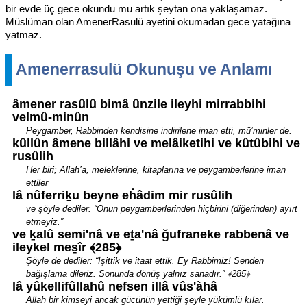
bir evde üç gece okundu mu artık şeytan ona yaklaşamaz.
Müslüman olan AmenerRasulü ayetini okumadan gece yatağına
yatmaz.
Amenerrasulü Okunuşu ve Anlamı
âmener rasûlû bimâ ûnzile ileyhi mirrabbihi
velmû-minûn
Peygamber, Rabbinden kendisine indirilene iman etti, mü’minler de.
kûllûn âmene billâhi ve melâiketihi ve kûtûbihi ve
rusûlih
Her biri; Allah’a, meleklerine, kitaplarına ve peygamberlerine iman
ettiler
lâ nûferriḵu beyne eḣâdim mir rusûlih
ve şöyle dediler: “Onun peygamberlerinden hiçbirini (diğerinden) ayırt
etmeyiz.”
ve ḵalû semi'nâ ve eṯa'nâ ğufraneke rabbenâ ve
ileykel mes̱îr ﴾285﴿
Şöyle de dediler: “İşittik ve itaat ettik. Ey Rabbimiz! Senden
bağışlama dileriz. Sonunda dönüş yalnız sanadır.” ﴾285﴿
lâ yûkellifûllahû nefsen illâ vûs'àhâ
Allah bir kimseyi ancak gücünün yettiği şeyle yükümlü kılar.