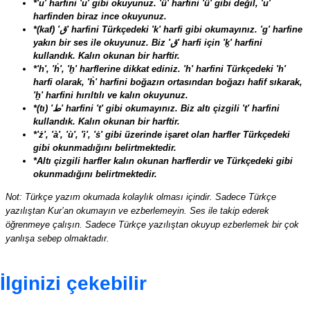
*'u' harfini 'u' gibi okuyunuz. 'û' harfini 'ü' gibi değil, 'u'
harfinden biraz ince okuyunuz.
*(kaf) 'ق' harfini Türkçedeki 'k' harfi gibi okumayınız. 'g' harfine
yakın bir ses ile okuyunuz. Biz 'ق' harfi için 'ḵ' harfini
kullandık. Kalın okunan bir harftir.
*'h', 'ḣ', 'ẖ' harflerine dikkat ediniz. 'h' harfini Türkçedeki 'h'
harfi olarak, 'ḣ' harfini boğazın ortasından boğazı hafif sıkarak,
'ẖ' harfini hırıltılı ve kalın okuyunuz.
*(tı) 'ط' harfini 't' gibi okumayınız. Biz altı çizgili 't' harfini
kullandık. Kalın okunan bir harftir.
*'ż', 'à', 'ù', 'ì', 'ṡ' gibi üzerinde işaret olan harfler Türkçedeki
gibi okunmadığını belirtmektedir.
*Altı çizgili harfler kalın okunan harflerdir ve Türkçedeki gibi
okunmadığını belirtmektedir.
Not: Türkçe yazım okumada kolaylık olması içindir. Sadece Türkçe
yazılıştan Kur’an okumayın ve ezberlemeyin. Ses ile takip ederek
öğrenmeye çalışın. Sadece Türkçe yazılıştan okuyup ezberlemek bir çok
yanlışa sebep olmaktadır.
İlginizi çekebilir