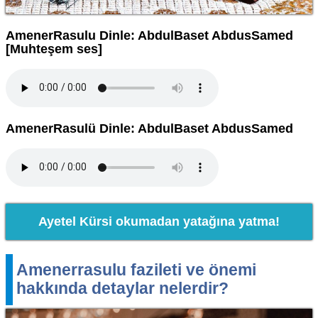
AmenerRasulu Dinle: AbdulBaset AbdusSamed
[Muhteşem ses]
AmenerRasulü Dinle: AbdulBaset AbdusSamed
Ayetel Kürsi okumadan yatağına yatma!
Amenerrasulu fazileti ve önemi
hakkında detaylar nelerdir?