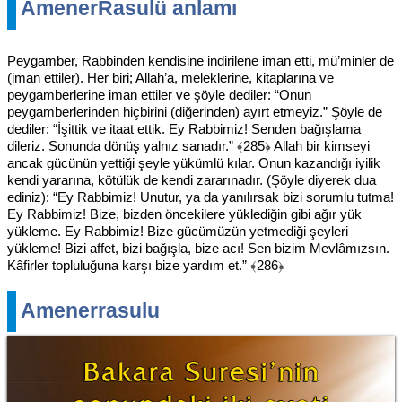
AmenerRasulü anlamı
Peygamber, Rabbinden kendisine indirilene iman etti, mü’minler de
(iman ettiler). Her biri; Allah’a, meleklerine, kitaplarına ve
peygamberlerine iman ettiler ve şöyle dediler: “Onun
peygamberlerinden hiçbirini (diğerinden) ayırt etmeyiz.” Şöyle de
dediler: “İşittik ve itaat ettik. Ey Rabbimiz! Senden bağışlama
dileriz. Sonunda dönüş yalnız sanadır.” ﴾285﴿ Allah bir kimseyi
ancak gücünün yettiği şeyle yükümlü kılar. Onun kazandığı iyilik
kendi yararına, kötülük de kendi zararınadır. (Şöyle diyerek dua
ediniz): “Ey Rabbimiz! Unutur, ya da yanılırsak bizi sorumlu tutma!
Ey Rabbimiz! Bize, bizden öncekilere yüklediğin gibi ağır yük
yükleme. Ey Rabbimiz! Bize gücümüzün yetmediği şeyleri
yükleme! Bizi affet, bizi bağışla, bize acı! Sen bizim Mevlâmızsın.
Kâfirler topluluğuna karşı bize yardım et.” ﴾286﴿
Amenerrasulu