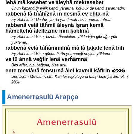
lehâ mâ kesebet ve'àleyhâ mektesebet
Onun kazandığı iyilik kendi yararına, kötülük de kendi zararınadır.
rabbenâ lâ tûâẖîżnâ in nesinâ ev eẖṯa-nâ
Ey Rabbimiz! Unutur, ya da yanılırsak bizi sorumlu tutma!
rabbenâ velâ tâḣmil àleynâ is̱ran kemâ
ḣâmeltehû àlelleżine min ḵablinâ
Ey Rabbimiz! Bize, bizden öncekilere yüklediğin gibi ağır yük
yükleme.
rabbenâ velâ tûḣâmmilnâ mâ lâ ṯaḵate lenâ bih
Ey Rabbimiz! Bize gücümüzün yetmediği şeyleri yükleme!
ve'fû ànnâ veğfir lenâ verḣâmnâ
Bizi affet, bizi bağışla, bize acı!
ente mevlânâ fens̱urnâ àlel ḵavmil kâfirin ﴾286﴿
Sen bizim Mevlâmızsın. Kâfirler topluluğuna karşı bize yardım et. ﴾
286﴿
Amenerrasulü Arapça