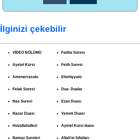
İlginizi çekebilir
VİDEO BÖLÜMÜ
Fatiha Süresi
Ayetel Kürsi
Fetih Suresi
Amenerrasulu
Ettehiyyatü
Felak Suresi
Dua- Dualar
Nas Suresi
Ezan Duası
Nazar Duası
Yemek Duası
Hüvallahullezi
Ayetel Kursi duası
Namaz Sureleri
Allah'ın Sıfatları