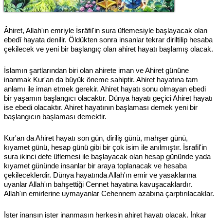
Âhiret, Allah'ın emriyle İsrâfil'in sura üflemesiyle başlayacak olan
ebedî hayata denilir. Öldükten sonra insanlar tekrar diriltilip hesaba
çekilecek ve yeni bir başlangıç olan ahiret hayatı başlamış olacak.
İslamın şartlarından biri olan ahirete iman ve Ahiret gününe
inanmak Kur'an da büyük öneme sahiptir. Ahiret hayatına tam
anlamı ile iman etmek gerekir. Ahiret hayatı sonu olmayan ebedi
bir yaşamın başlangıcı olacaktır. Dünya hayatı geçici Ahiret hayatı
ise ebedi olacaktır. Ahiret hayatının başlaması demek yeni bir
başlangıcın başlaması demektir.
Kur'an da Ahiret hayatı son gün, diriliş günü, mahşer günü,
kıyamet günü, hesap günü gibi bir çok isim ile anılmıştır. İsrafil'in
sura ikinci defe üflemesi ile başlayacak olan hesap gününde yada
kıyamet gününde insanlar bir araya toplanacak ve hesaba
çekileceklerdir. Dünya hayatında Allah'ın emir ve yasaklarına
uyanlar Allah'ın bahşettiği Cennet hayatına kavuşacaklardır.
Allah'ın emirlerine uymayanlar Cehennem azabına çarptırılacaklar.
İster inansın ister inanmasın herkesin ahiret hayatı olacak. İnkar