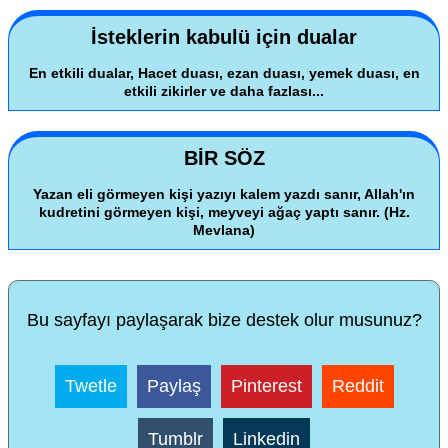
İsteklerin kabulü için dualar
En etkili dualar, Hacet duası, ezan duası, yemek duası, en
etkili zikirler ve daha fazlası...
BİR SÖZ
Yazan eli görmeyen kişi yazıyı kalem yazdı sanır, Allah'ın
kudretini görmeyen kişi, meyveyi ağaç yaptı sanır. (Hz.
Mevlana)
Bu sayfayı paylaşarak bize destek olur musunuz?
Twetle
Paylaş
Pinterest
Reddit
Tumblr
Linkedin