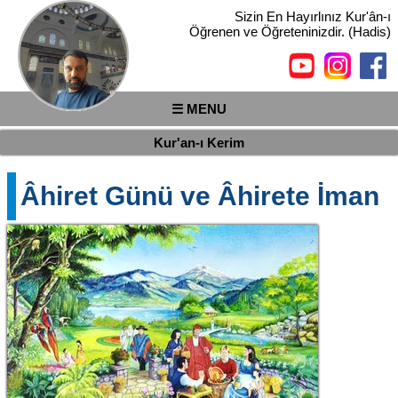
Sizin En Hayırlınız Kur'ân-ı
Öğrenen ve Öğreteninizdir. (Hadis)
☰ MENU
Kur'an-ı Kerim
Âhiret Günü ve Âhirete İman