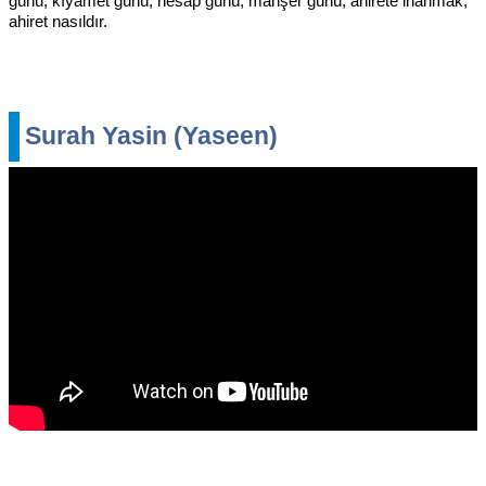
günü, kıyamet günü, hesap günü, mahşer günü, ahirete inanmak,
ahiret nasıldır.
Surah Yasin (Yaseen)