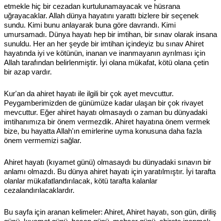
etmekle hiç bir cezadan kurtulunamayacak ve hüsrana
uğrayacaklar. Allah dünya hayatını yarattı bizlere bir seçenek
sundu. Kimi bunu anlayarak buna göre davrandı. Kimi
umursamadı. Dünya hayatı hep bir imtihan, bir sınav olarak insana
sunuldu. Her an her şeyde bir imtihan içindeyiz bu sınav Ahiret
hayatında iyi ve kötünün, inanan ve inanmayanın ayrılması için
Allah tarafından belirlenmiştir. İyi olana mükafat, kötü olana çetin
bir azap vardır.
Kur'an da ahiret hayatı ile ilgili bir çok ayet mevcuttur.
Peygamberimizden de günümüze kadar ulaşan bir çok rivayet
mevcuttur. Eğer ahiret hayatı olmasaydı o zaman bu dünyadaki
imtihanımıza bir önem vermezdik. Ahiret hayatına önem vermek
bize, bu hayatta Allah'ın emirlerine uyma konusuna daha fazla
önem vermemizi sağlar.
Ahiret hayatı (kıyamet günü) olmasaydı bu dünyadaki sınavın bir
anlamı olmazdı. Bu dünya ahiret hayatı için yaratılmıştır. İyi tarafta
olanlar mükafatlandırılacak, kötü tarafta kalanlar
cezalandırılacaklardır.
Bu sayfa için aranan kelimeler: Ahiret, Ahiret hayatı, son gün, diriliş