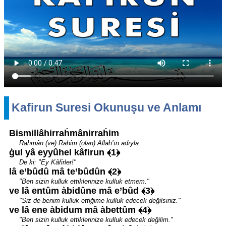
Kafirun Suresi Okunuşu ve Anlamı
Bismillâhirraḣmânirraḣim
Rahmân (ve) Rahim (olan) Allah’ın adıyla.
ģul yâ eyyûhel kâfirun ﴾1﴿
De ki: "Ey Kâfirler!"
lâ e’bûdû mâ te’bûdûn ﴾2﴿
"Ben sizin kulluk ettiklerinize kulluk etmem."
ve lâ entûm àbidûne mâ e’bûd ﴾3﴿
"Siz de benim kulluk ettiğime kulluk edecek değilsiniz."
ve lâ ene àbidum mâ àbettûm ﴾4﴿
"Ben sizin kulluk ettiklerinize kulluk edecek değilim."