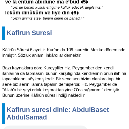
ve lâ entûm àbidûne mâ e’bûd ﴾5﴿
"Siz de benim kulluk ettiğime kulluk edecek değilsiniz."
lekûm dinûkûm ve liye din ﴾6﴿
"Sizin dininiz size, benim dinim de banadır."
Kafirun Suresi
Kâfirûn Sûresi 6 ayettir. Kur’an da 109. suredir. Mekke döneminde
inmiştir. Sözlük anlamı inkârcılar demektir.
Bazı kaynaklara göre Kureyşliler Hz. Peygamber’den kendi
ilâhlarına da tapmasını bunun karşılığında kendilerinin onun ilâhına
tapacaklarını söylemişlerdir. Bir sene sen bizim olanlara tap, bir
sene biz senin ilahına tapalım demişlerdir. Hz. Peygamber de
"Allah’a bir şeyi ortak koşmaktan yine O’na sığınırım!" demiştir.
Bunun üzerine Kâfirûn sûresi indiği nakledilir.
Kafirun suresi dinle: AbdulBaset
AbdulSamad