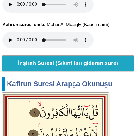
Kafirun suresi dinle:
Maher Al-Muaiqly (Kâbe imamı)
İnşirah Suresi (Sıkıntıları gideren sure)
Kafirun Suresi Arapça Okunuşu