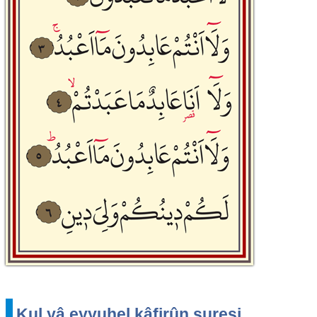
Kul yâ eyyuhel kâfirûn suresi