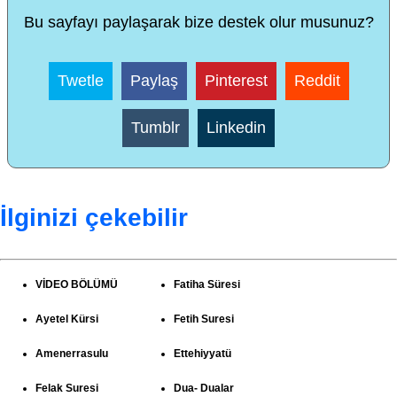
Bu sayfayı paylaşarak bize destek olur musunuz?
Twetle
Paylaş
Pinterest
Reddit
Tumblr
Linkedin
İlginizi çekebilir
VİDEO BÖLÜMÜ
Fatiha Süresi
Ayetel Kürsi
Fetih Suresi
Amenerrasulu
Ettehiyyatü
Felak Suresi
Dua- Dualar