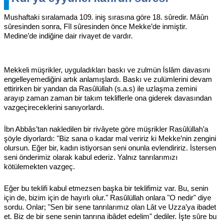
Mushaftaki sıralamada 109. iniş sırasına göre 18. sûredir. Mâûn
sûresinden sonra, Fîl sûresinden önce Mekke’de inmiştir.
Medine’de indiğine dair rivayet de vardır.
Mekkeli müşrikler, uyguladıkları baskı ve zulmün İslâm davasını
engelleyemediğini artık anlamışlardı. Baskı ve zulümlerini devam
ettirirken bir yandan da Rasûlüllah (s.a.s) ile uzlaşma zemini
arayıp zaman zaman bir takım tekliflerle ona giderek davasından
vazgeçireceklerini sanıyorlardı.
İbn Abbâs’tan nakledilen bir rivâyete göre müşrikler Rasûlüllah’a
şöyle diyorlardı: "Biz sana o kadar mal veririz ki Mekke’nin zengini
olursun. Eğer bir, kadın istiyorsan seni onunla evlendiririz. İstersen
seni önderimiz olarak kabul ederiz. Yalnız tanrılarımızı
kötülemekten vazgeç.
Eğer bu teklifi kabul etmezsen başka bir teklifimiz var. Bu, senin
için de, bizim için de hayırlı olur." Rasûlüllah onlara "O nedir" diye
sordu. Onlar; "Sen bir sene tanrılarımız olan Lât ve Uzza’ya ibadet
et. Biz de bir sene senin tanrına ibâdet edelim" dediler. İşte sûre bu