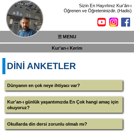
Sizin En Hayırlınız Kur'ân-ı
Öğrenen ve Öğreteninizdir. (Hadis)
☰ MENU
Kur'an-ı Kerim
DİNİ ANKETLER
Dünyanın en çok neye ihtiyacı var?
Kur'an-ı günlük yaşantımızda En Çok hangi amaç için
okuyoruz?
Okullarda din dersi zorunlu olmalı mı?