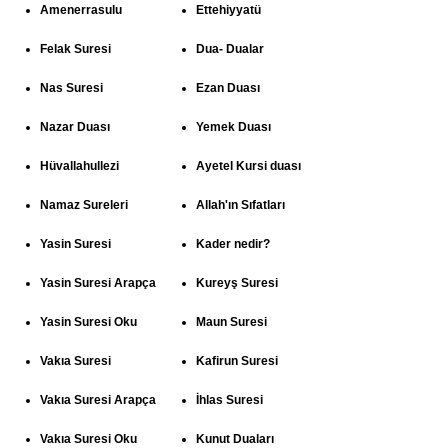
Amenerrasulu
Ettehiyyatü
Felak Suresi
Dua- Dualar
Nas Suresi
Ezan Duası
Nazar Duası
Yemek Duası
Hüvallahullezi
Ayetel Kursi duası
Namaz Sureleri
Allah'ın Sıfatları
Yasin Suresi
Kader nedir?
Yasin Suresi Arapça
Kureyş Suresi
Yasin Suresi Oku
Maun Suresi
Vakıa Suresi
Kafirun Suresi
Vakıa Suresi Arapça
İhlas Suresi
Vakıa Suresi Oku
Kunut Duaları