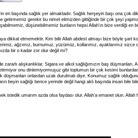
rin en başında sağlık yer almaktadır. Sağlık herşeyin başı ona çok di
e getirmemiz gerekir bu nimet elimizden gittiğinde bir çok şeyi yap
şabilmemiz, düşünebilmemiz bunların hepsi Allah'ın bize verdiği en bü
maya dikkat etmemektir. Kim bilir Allah abdest almayı bize böyle şart k
imiz, ağzımız, burnumuz, yüzümüz, kollarımız, ayaklarımız sizce de 
da bir o kadar zor olur değil mi?
 zararlı alışkanlıklar. Sigara ve alkol sağlığımızın baş düşmanları. 
 getirmiyor onu dinlemiyormuşuz gibi toplumun bir çok kesimi bunlar
büyük düşmanları onlardan uzak durulmalı diye. Konumuz sağlık olduğun
ın beyin sağlığı bence yerinde değil hangi aklı başında insan bile bi
mek istedik umarım azda olsa faydası olur. Allah'a emanet olun. Allah