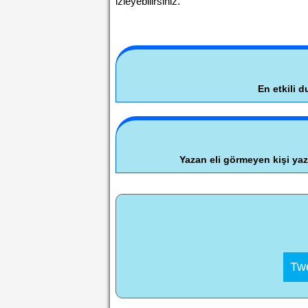
izleyebilirsiniz.
En etkili d
Yazan eli görmeyen kişi yazı
Twe