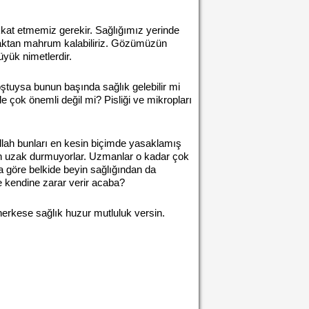
kkat etmemiz gerekir. Sağlığımız yerinde
maktan mahrum kalabiliriz. Gözümüzün
yük nimetlerdir.
oştuysa bunun başında sağlık gelebilir mi
çok önemli değil mi? Pisliği ve mikropları
Allah bunları en kesin biçimde yasaklamış
dan uzak durmuyorlar. Uzmanlar o kadar çok
a göre belkide beyin sağlığından da
le kendine zarar verir acaba?
 herkese sağlık huzur mutluluk versin.