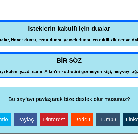
İsteklerin kabulü için dualar
ualar, Hacet duası, ezan duası, yemek duası, en etkili zikirler ve dah
BİR SÖZ
yı kalem yazdı sanır, Allah'ın kudretini görmeyen kişi, meyveyi ağ
Bu sayfayı paylaşarak bize destek olur musunuz?
tle
Paylaş
Pinterest
Reddit
Tumblr
Link