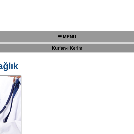
☰ MENU
Kur'an-ı Kerim
ğlık