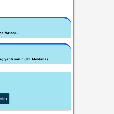
a fazlası...
aç yaptı sanır. (Hz. Mevlana)
edin