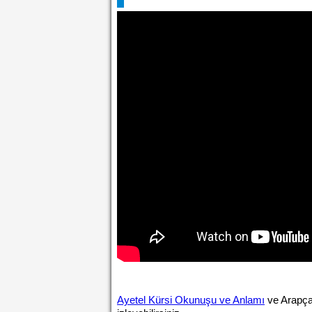
Ayetel Kürsi Okunuşu ve Anlamı
ve Arapça