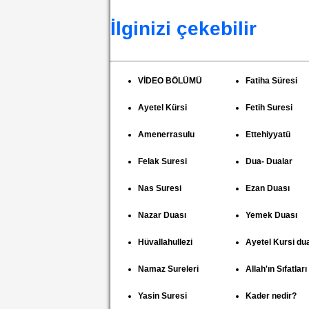
İlginizi çekebilir
VİDEO BÖLÜMÜ
Fatiha Süresi
Ayetel Kürsi
Fetih Suresi
Amenerrasulu
Ettehiyyatü
Felak Suresi
Dua- Dualar
Nas Suresi
Ezan Duası
Nazar Duası
Yemek Duası
Hüvallahullezi
Ayetel Kursi du
Namaz Sureleri
Allah'ın Sıfatları
Yasin Suresi
Kader nedir?