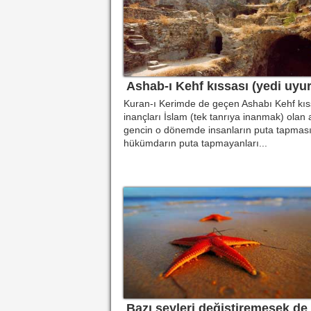
Ashab-ı Kehf kıssası (yedi uyur
Kuran-ı Kerimde de geçen Ashabı Kehf kıs
inançları İslam (tek tanrıya inanmak) olan a
gencin o dönemde insanların puta tapması
hükümdarın puta tapmayanları...
Bazı şeyleri değiştiremesek de