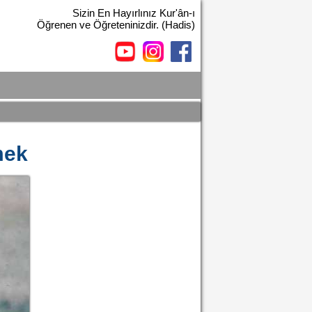
Sizin En Hayırlınız Kur'ân-ı
Öğrenen ve Öğreteninizdir. (Hadis)
mek