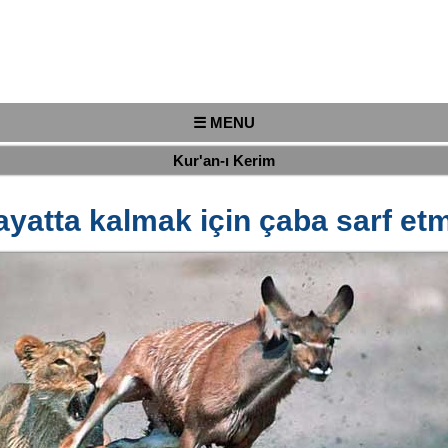
☰ MENU
Kur'an-ı Kerim
ayatta kalmak için çaba sarf et