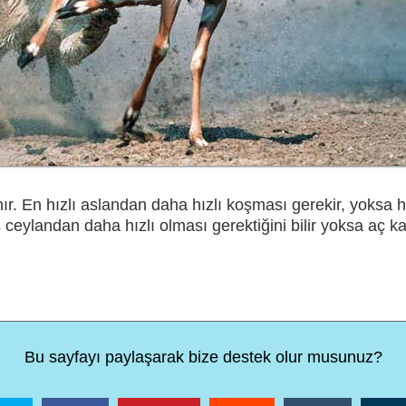
nır. En hızlı aslandan daha hızlı koşması gerekir, yoksa
 ceylandan daha hızlı olması gerektiğini bilir yoksa aç kal
Bu sayfayı paylaşarak bize destek olur musunuz?