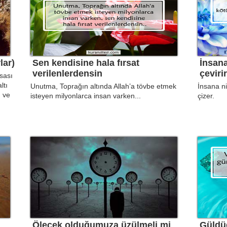
lar)
Sen kendisine hala fırsat
İnsana
verilenlerdensin
çeviri
sası
ltı
Unutma, Toprağın altında Allah’a tövbe etmek
İnsana ni
 ve
isteyen milyonlarca insan varken...
çizer.
Ölecek olduğumuza üzülmeli mi
Güldü