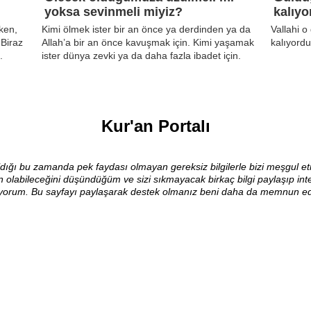
yoksa sevinmeli miyiz?
kalıyo
ken,
Kimi ölmek ister bir an önce ya derdinden ya da
Vallahi 
 Biraz
Allah’a bir an önce kavuşmak için. Kimi yaşamak
kalıyordu
.
ister dünya zevki ya da daha fazla ibadet için.
Kur'an Portalı
 aldığı bu zamanda pek faydası olmayan gereksiz bilgilerle bizi meşgul 
olabileceğini düşündüğüm ve sizi sıkmayacak birkaç bilgi paylaşıp inte
iyorum. Bu sayfayı paylaşarak destek olmanız beni daha da memnun edec