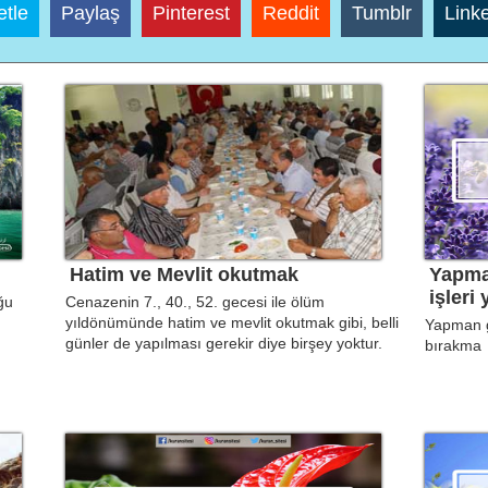
tle
Paylaş
Pinterest
Reddit
Tumblr
Link
Hatim ve Mevlit okutmak
Yapman
işleri
ğu
Cenazenin 7., 40., 52. gecesi ile ölüm
yıldönümünde hatim ve mevlit okutmak gibi, belli
Yapman ge
günler de yapılması gerekir diye birşey yoktur.
bırakma